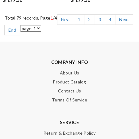
$ 199.50
$ 199.50
Total 79 records, Page
1
/4
First
1
2
3
4
Next
End
COMPANY INFO
About Us
Product Catalog
Contact Us
Terms Of Service
SERVICE
Return & Exchange Policy